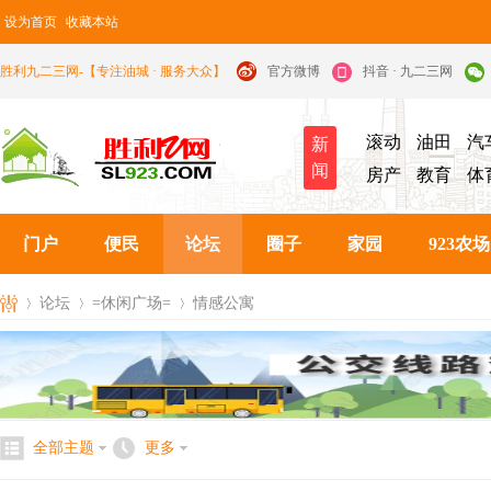
设为首页
收藏本站
胜利九二三网-【专注油城 · 服务大众】
官方微博
抖音 · 九二三网
滚动
油田
汽
新
闻
房产
教育
体
门户
便民
论坛
圈子
家园
923农场
论坛
=休闲广场=
情感公寓
九
»
›
›
全部主题
更多