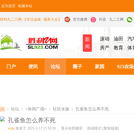
设为首页
收藏本站
胜利九二三网-【专注油城 · 服务大众】
官方微博
抖音 · 九二三网
滚动
油田
汽
新
闻
房产
教育
体
门户
便民
论坛
圈子
家园
923农场
论坛
=休闲广场=
社区水族
孔雀鱼怎么养不死
孔雀鱼怎么养不死
vcity
发表于 2025-3-13 15:10:10
|
显示全部楼层
|
阅读模式
[复制链接]