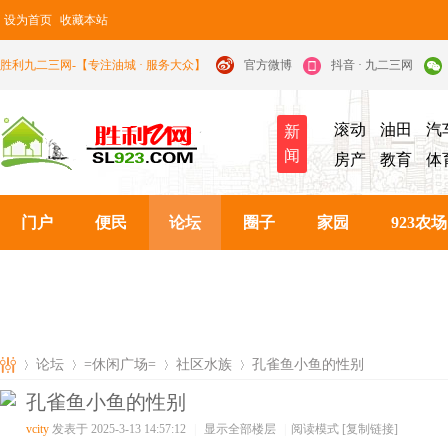
设为首页
收藏本站
胜利九二三网-【专注油城 · 服务大众】
官方微博
抖音 · 九二三网
滚动
油田
汽
新
闻
房产
教育
体
门户
便民
论坛
圈子
家园
923农场
论坛
=休闲广场=
社区水族
孔雀鱼小鱼的性别
孔雀鱼小鱼的性别
vcity
发表于 2025-3-13 14:57:12
|
显示全部楼层
|
阅读模式
[复制链接]