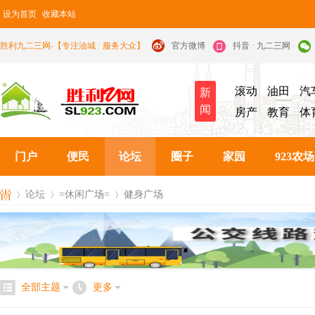
设为首页
收藏本站
胜利九二三网-【专注油城 · 服务大众】
官方微博
抖音 · 九二三网
滚动
油田
汽
新
闻
房产
教育
体
门户
便民
论坛
圈子
家园
923农场
论坛
=休闲广场=
健身广场
九
»
›
›
全部主题
更多