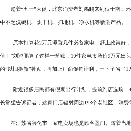
趁着“五一”大促，北京消费者刘鸿鹏来到位于南三环
中不乏洗碗机、烘干机、扫地机、净水机等新潮产品。
“原本打算花2万元添置几件必备家电，赶上政策好
值！”刘鸿鹏算了这样一笔账，10件家电市场价5万元出
的“以旧换新”补贴，再加上厂商促销让利，一下子省了1
“附近很多居民都有假期出行计划，提前到店选购，4月
长常猛告诉记者，这家门店辐射周边193个老社区，消
在江苏省兴化市，家电卖场也是顾客盈门。随着当