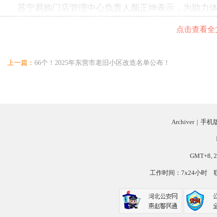
苏宁易购门店管理中心负责人颜正坤表示，为助力体
超级体验店，将聚焦家庭场景解决方案，联合国内外家电
点击查看全
央集成到家居美学融合的全链路服务。
上一篇：
66个！2025年东营市老旧小区改造名单公布！
科沃斯集团董事、添可智能科技有限公司CEO冷泠
快速增长。为紧抓机遇，添可将加速智能家居清洁、智
Archiver
|
手机
代，针对全球用户场景需求开发差异化产品，为品质生
GMT+8, 2
业界普遍认为，在政策支持和科技创新共振效应下
工作时间：7x24小时
业部副总经理裴东敏预计，随着国补资金通路优化，以
市场大盘同比高点。