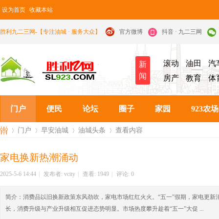
设为首页
收藏本站
胜利九二三网-【专注油城 · 服务大众】
官方微博
抖音 · 九二三网
滚动
油田
汽
新
闻
房产
教育
体
门户
便民
论坛
圈子
家园
923农场
门户
早安油城
油城头条
查看内容
家电换新热潮涌动
九
›
›
›
›
2025-5-6 14:44
|
发布者:
vcity
|
查看:
1949
|
评论: 0
简介：
消费品以旧换新政策东风劲吹，家电市场红红火火。“五一”假期，家电更新
长，消费升级与产业升级相互促进态势明显。市场热度攀升趁着“五一”大促 ...