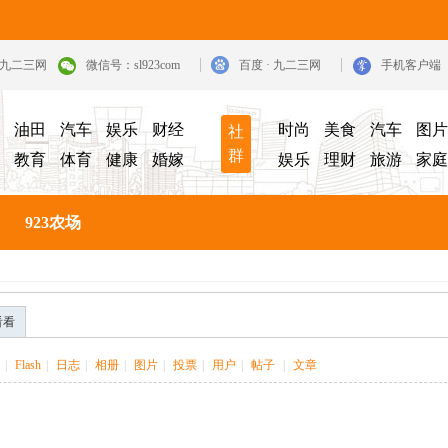
· 九二三网
微信号：sl923com
百度 · 九二三网
手机客户端
油田
汽车
娱乐
财经
时尚
美食
汽车
图片
社
群
教育
体育
健康
婚嫁
娱乐
理财
旅游
家庭
923农场
看看
|
Flash
|
日志
|
相册
|
图片
|
投票
|
用户
|
帖子
|
文章