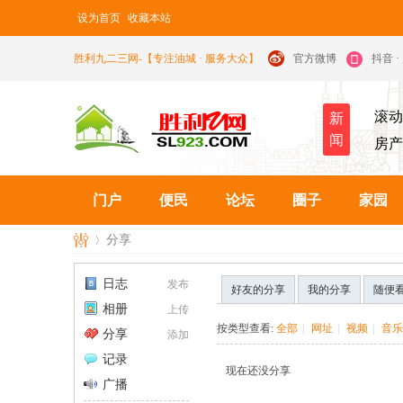
设为首页
收藏本站
胜利九二三网-【专注油城 · 服务大众】
官方微博
抖音 
滚动
新
闻
房产
门户
便民
论坛
圈子
家园
分享
日志
发布
好友的分享
我的分享
随便
相册
上传
九
›
按类型查看:
全部
|
网址
|
视频
|
音乐
分享
添加
记录
现在还没分享
广播