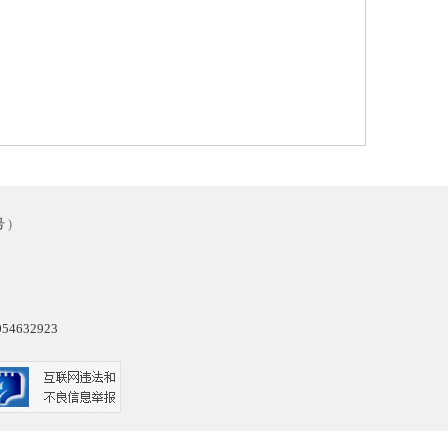
号
)
4632923