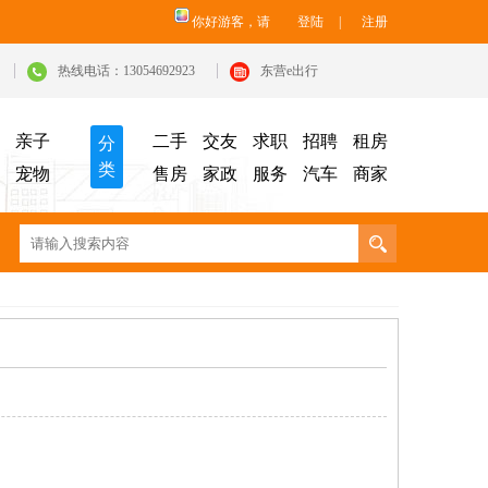
你好游客，请
登陆
|
注册
热线电话：13054692923
东营e出行
亲子
二手
交友
求职
招聘
租房
分
类
宠物
售房
家政
服务
汽车
商家