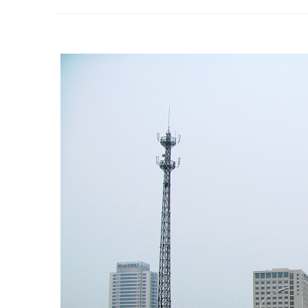
»
›
›
›