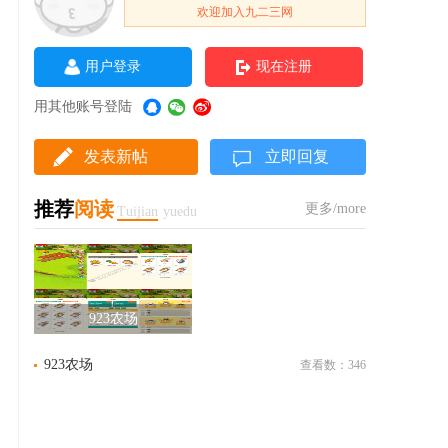
欢迎加入九二三网
用户登录
现在注册
用其他账号登陆
发表新帖
立即回复
推荐
阅读
更多/more
Tuijian
yuedu
923农场
923农场
查看数：346