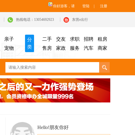
你好游客，请
登陆
|
注册
热线电话：13054692923
东营e出行
亲子
二手
交友
求职
招聘
租房
分
类
宠物
售房
家政
服务
汽车
商家
Hello!朋友你好