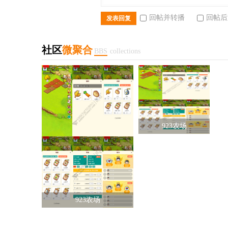
回帖并转播
回帖后
发表回复
社区
微聚合
BBS
collections
923农场
923农场