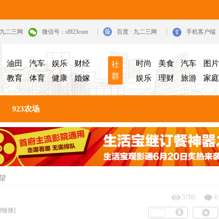
· 九二三网
微信号：sl923com
百度 · 九二三网
手机客户端
油田
汽车
娱乐
财经
时尚
美食
汽车
图片
社
群
教育
体育
健康
婚嫁
娱乐
理财
旅游
家庭
923农场
望
3788
0
制链接]