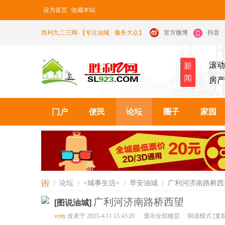
设为首页
收藏本站
胜利九二三网-【专注油城 · 服务大众】
官方微博
抖音 
滚动
新
闻
房产
门户
便民
论坛
圈子
家园
论坛
=城事生活=
早安油城
广利河济南路桥西
广利河济南路桥西望
[图说油城]
vcity
发表于 2025-4-11 15:43:26
|
显示全部楼层
|
阅读模式
[复