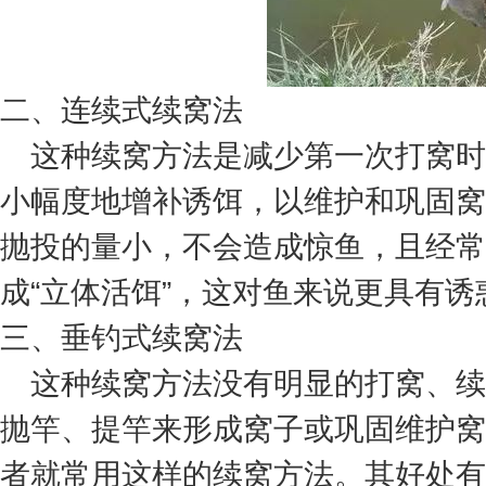
二、连续式续窝法
这种续窝方法是减少第一次打窝时
小幅度地增补诱饵，以维护和巩固窝
抛投的量小，不会造成惊鱼，且经常
成“立体活饵”，这对鱼来说更具有诱
三、垂钓式续窝法
这种续窝方法没有明显的打窝、续
抛竿、提竿来形成窝子或巩固维护窝
者就常用这样的续窝方法。其好处有