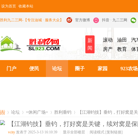
设为首页
收藏本站
胜利九二三网-【专注油城 · 服务大众】
官方微博
抖音 · 九二三网
滚动
油田
汽
新
闻
房产
教育
体
门户
便民
论坛
圈子
家园
923农场
论坛
=休闲广场=
胜利垂钓
【江湖钓技】垂钓，打好窝是关
【江湖钓技】垂钓，打好窝是关键，续对窝是保
vcity
发表于 2025-3-13 16:10:39
|
显示全部楼层
|
阅读模式
[复制链接]