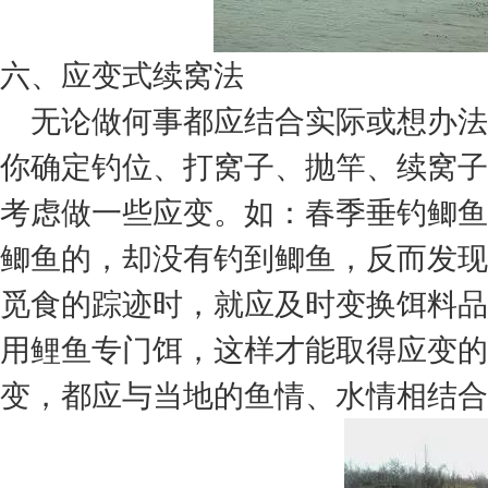
六、应变式续窝法
无论做何事都应结合实际或想办法
你确定钓位、打窝子、抛竿、续窝子
考虑做一些应变。如：春季垂钓鲫鱼
鲫鱼的，却没有钓到鲫鱼，反而发现
觅食的踪迹时，就应及时变换饵料品
用鲤鱼专门饵，这样才能取得应变的
变，都应与当地的鱼情、水情相结合