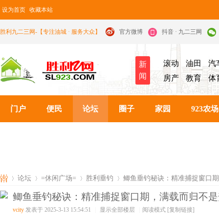
设为首页
收藏本站
胜利九二三网-【专注油城 · 服务大众】
官方微博
抖音 · 九二三网
滚动
油田
汽
新
闻
房产
教育
体
门户
便民
论坛
圈子
家园
923农场
论坛
=休闲广场=
胜利垂钓
鲫鱼垂钓秘诀：精准捕捉窗口期
鲫鱼垂钓秘诀：精准捕捉窗口期，满载而归不是
vcity
发表于 2025-3-13 15:54:51
|
显示全部楼层
|
阅读模式
[复制链接]