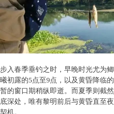
步入春季垂钓之时，早晚时光尤为鲫
曦初露的5点至9点，以及黄昏降临的
暂的窗口期稍纵即逝。而夏季则截然
底深处，唯有黎明前后与黄昏直至夜
契机。