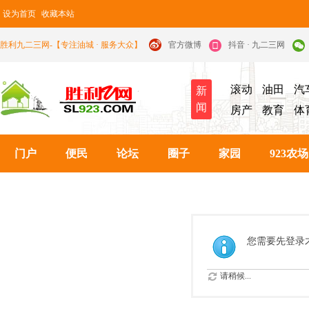
设为首页
收藏本站
胜利九二三网-【专注油城 · 服务大众】
官方微博
抖音 · 九二三网
滚动
油田
汽
新
闻
房产
教育
体
门户
便民
论坛
圈子
家园
923农场
您需要先登录
请稍候...