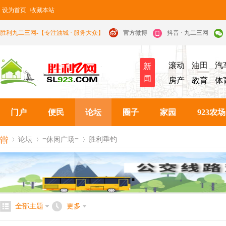
设为首页
收藏本站
胜利九二三网-【专注油城 · 服务大众】
官方微博
抖音 · 九二三网
滚动
油田
汽
新
闻
房产
教育
体
门户
便民
论坛
圈子
家园
923农场
论坛
=休闲广场=
胜利垂钓
九
»
›
›
全部主题
更多