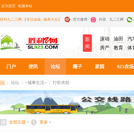
设为首页
收藏本站
胜利九二三网-【专注油城 · 服务大众】
官方微博
抖音 · 九二三网
滚动
油田
汽
新
闻
房产
教育
体
门户
便民
论坛
圈子
家园
923农场
论坛
=城事生活=
打听求助
九
»
›
›
全部主题
更多